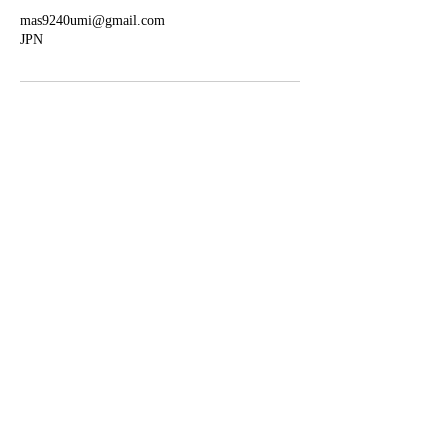
mas9240umi@gmail.com
JPN
© MASUMI BOSHITA all rights reserved 2026