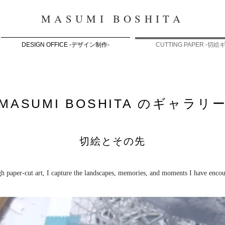
MASUMI BOSHITA
DESIGN OFFICE -デザイン制作-
CUTTING PAPER -切
MASUMI BOSHITA のギャラリ
切絵とその先
h paper-cut art, I capture the landscapes, memories, and moments I have encou