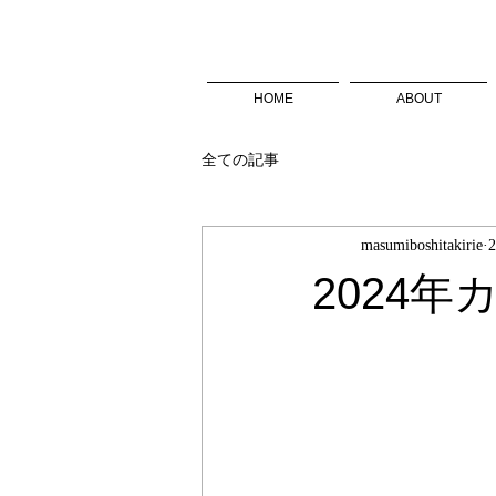
HOME
ABOUT
全ての記事
masumiboshitakirie
2024